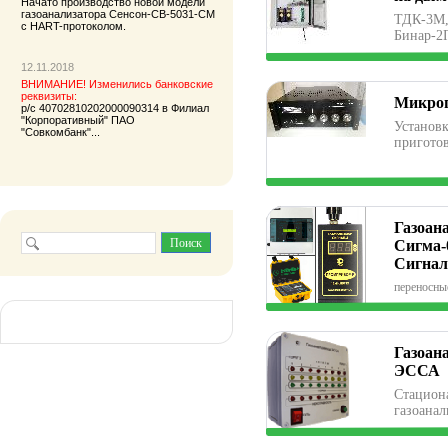
Начато производство новой модели
газоанализатора
Сенсон-СВ-5031-СМ
ТДК-3М,
с HART-протоколом.
Бинар-2
12.11.2018
ВНИМАНИЕ! Изменились банковские
реквизиты:
Микро
р/с 40702810202000090314 в Филиал
"Корпоративный" ПАО
Установ
"Совкомбанк"...
пригото
Газоан
Сигма-
Сигнал
переносны
Газоан
ЭССА
Стацион
газоанал