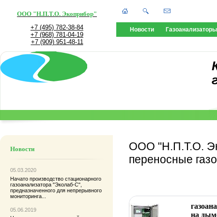
ООО "Н.П.Т.О. Экоприбор"
+7 (495) 782-38-84
Новости
Газоанализаторы
+7 (968) 781-04-19
+7 (909) 951-48-11
ООО "Н.П.Т.О. Э
Новости
переносные газ
05.03.2020
Начато производство
стационарного
газоанализатора "Эколаб-С"
,
предназначенного для непрерывного
мониторинга...
газоан
05.06.2019
на дым